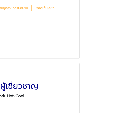
รงงานอุตสาหกรรมฉนวน
วัสดุเก็บเสียง
ู้เชี่ยวชาญ
Work Hot-Cool