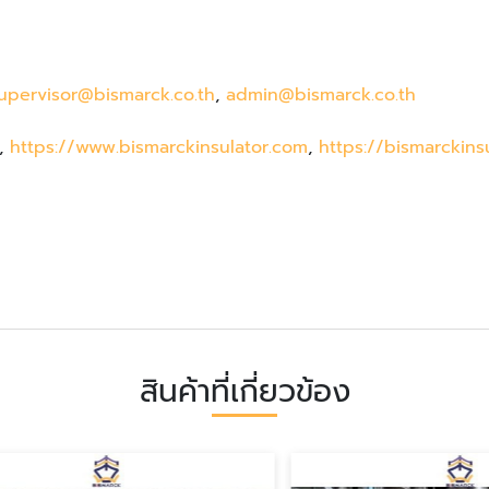
upervisor@bismarck.co.th
,
admin@bismarck.co.th
,
https://www.bismarckinsulator.com
,
https://bismarckins
สินค้าที่เกี่ยวข้อง