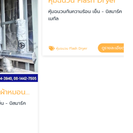
หุ้มฉนวน Flash Dryer
หุ้มฉนวนกันความร้อน เย็น - บิสมาร์ค
เมทัล
ดูรายละเอียด
หุ้มฉนวน Flash Dryer
ติดตั้งงานฉนวนผ้าหมอน (Insulation Jacket)
บิสมาร์ค