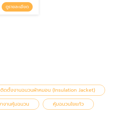
รายละเอียด
ติดตั้งงานฉนวนผ้าหมอน (Insulation Jacket)
หมางานหุ้มฉนวน
หุ้มฉนวนใยแก้ว