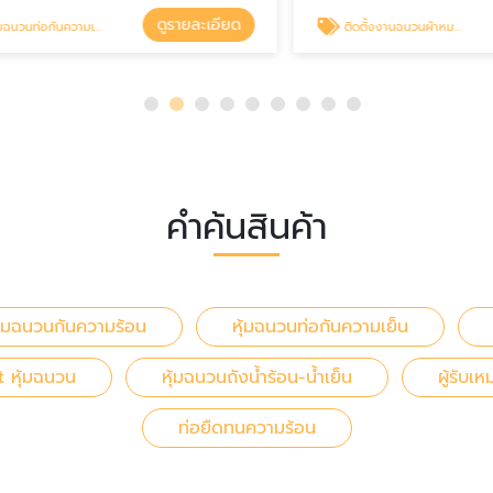
ดูรายละเอียด
ดู
กันความเย็น
ติดตั้งงานฉนวนผ้าหมอน (Insulation Jacket)
คำค้นสินค้า
ุ้มฉนวนกันความร้อน
หุ้มฉนวนท่อกันความเย็น
t หุ้มฉนวน
หุ้มฉนวนถังน้ำร้อน-น้ำเย็น
ผู้รับเ
ท่อยืดทนความร้อน