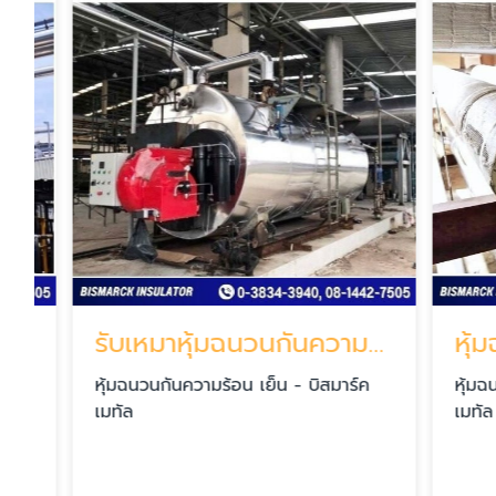
รับเหมาหุ้มฉนวนกันความร้อน
หุ้มฉน
หุ้มฉนวนกันความร้อน เย็น - บิสมาร์ค
หุ้มฉนวนกั
เมทัล
เมทัล