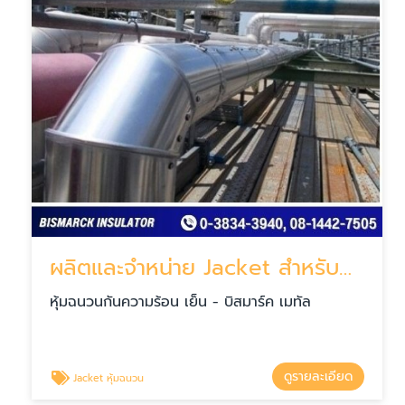
ผลิตและจำหน่าย Jacket สำหรับงานหุ้มฉนวน
หุ้มฉนวนกันความร้อน เย็น - บิสมาร์ค เมทัล
ดูรายละเอียด
Jacket หุ้มฉนวน