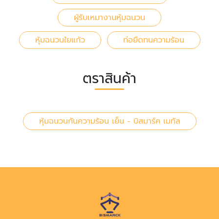
ผู้รับเหมางานหุ้มฉนวน
หุ้มฉนวนใยแก้ว
ท่อยืดทนความร้อน
ตราสินค้า
หุ้มฉนวนกันความร้อน เย็น - บิสมาร์ค เมทัล